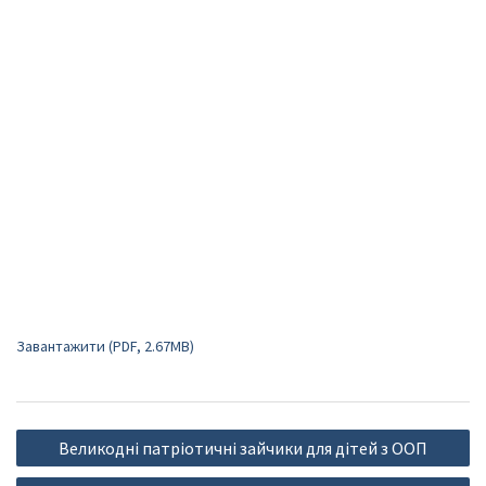
Завантажити (PDF, 2.67MB)
Навігація
Великодні патріотичні зайчики для дітей з ООП
записів