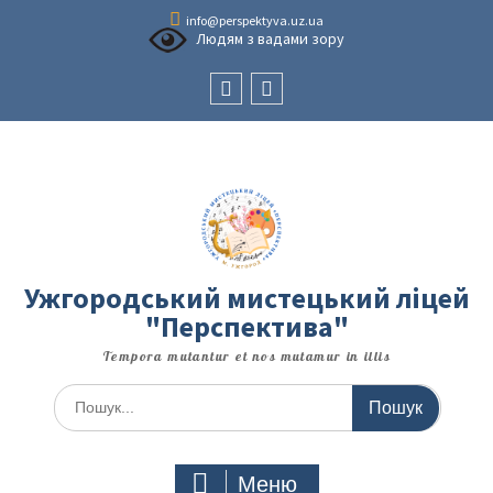
Перейти
info@perspektyva.uz.ua
до
Людям з вадами зору
вмісту
Faceboоk
Youtube
Ужгородський мистецький ліцей
"Перспектива"
Tempora mutantur et nos mutamur in illis
Шукати:
Меню