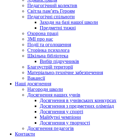
Педагогічний колектив
Світла пам’ять Героям
Педагогічні спільноти
Заходи на базі нашої школи
Предметні тижні
Охорона праці
ЗМІ про нас
Події та оголошення
Сторінка психолога
Шкільна бібліотека
Вибір підручників
Благоустрій території
Матеріально-технічне забезпечення
Вакансії
Наші досягнення
Нагороди школи
Досягнення наших учнів
Досягнення в учнівських конкурсах
Досягнення з предметних олімпіад
Досягнення у спорті
Майбутні чемпіони
Досягнення у творчості
Досягнення педагогів
Контакти