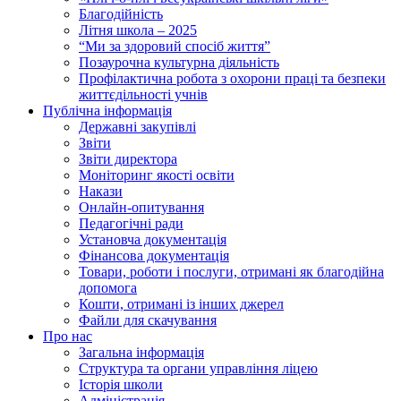
Благодійність
Літня школа – 2025
“Ми за здоровий спосіб життя”
Позаурочна культурна діяльність
Профілактична робота з охорони праці та безпеки
життєдільності учнів
Публічна інформація
Державні закупівлі
Звіти
Звіти директора
Моніторинг якості освіти
Накази
Онлайн-опитування
Педагогічні ради
Установча документація
Фінансова документація
Товари, роботи і послуги, отримані як благодійна
допомога
Кошти, отримані із інших джерел
Файли для скачування
Про нас
Загальна інформація
Структура та органи управління ліцею
Історія школи
Адміністрація