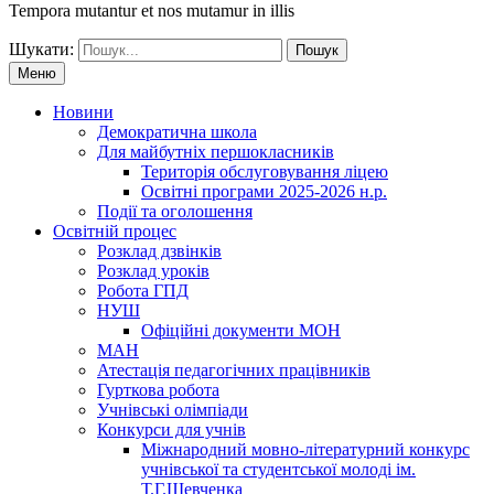
Tempora mutantur et nos mutamur in illis
Шукати:
Меню
Новини
Демократична школа
Для майбутніх першокласників
Територія обслуговування ліцею
Освітні програми 2025-2026 н.р.
Події та оголошення
Освітній процес
Розклад дзвінків
Розклад уроків
Робота ГПД
НУШ
Офіційні документи МОН
МАН
Атестація педагогічних працівників
Гурткова робота
Учнівські олімпіади
Конкурси для учнів
Мiжнародний мовно-літературний конкурс
учнiвської та студентської молодi iм.
Т.Г.Шевченка