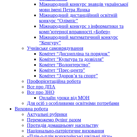
Міжнародний конкурс знавців української
мови імені Петра Яцика
Міжнародний дистанційний освітній
конкурс “Олімпіс”
Міжнародний конкурс з інформатики та
комп’ютерної вправності «Бобер»
Міжнародний математичний конкурс
“Кенгуру”
Учнівське самоврядування
Комітет “Дисципліна та порядок”
Комітет “Культура та дозвілля”
Комітет “Волонтерство”
Комітет “Прес-центр”
Комітет “Здоров’я та спорт”
Профорієнтаційна робота
Все про ДПА
Все про ЗНО
Онлайн уроки від МОН
Для осіб з особливими освітніми потребами
Виховна робота
Актуальні рубрики
Переможемо булінг разом
Протидія домашньому насильству
Національно-патріотичне виховання
«Пліч-о-пліч всеукраїнські шкільні ліги»