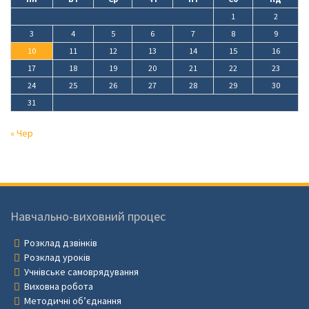
1
2
3
4
5
6
7
8
9
10
11
12
13
14
15
16
17
18
19
20
21
22
23
24
25
26
27
28
29
30
31
« Чер
Навчально-виховний процес
Розклад дзвінків
Розклад уроків
Учнівське самоврядування
Виховна робота
Методичні об’єднання