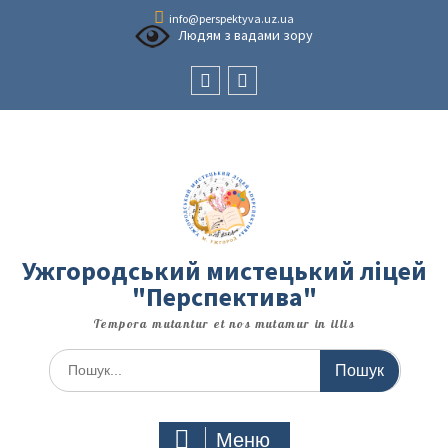
Перейти
info@perspektyva.uz.ua
до
Людям з вадами зору
вмісту
Faceboоk
Youtube
Ужгородський мистецький ліцей
"Перспектива"
Tempora mutantur et nos mutamur in illis
Шукати:
Меню