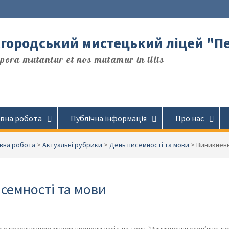
городський мистецький ліцей "П
ora mutantur et nos mutamur in illis
вна робота
Публічна інформація
Про нас
вна робота
>
Актуальні рубрики
>
День писемності та мови
>
Виникненн
семності та мови