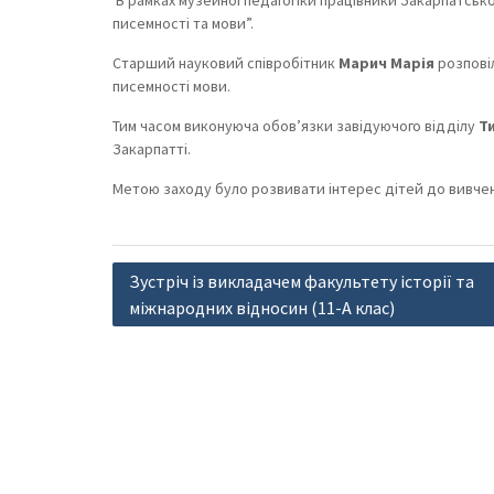
В рамках музейної педагогіки працівники Закарпатсько
писемності та мови”.
Старший науковий співробітник
Марич Марія
розповіл
писемності мови.
Тим часом виконуюча обов’язки завідуючого відділу
Т
Закарпатті.
Метою заходу було розвивати інтерес дітей до вивчен
Навігація
Зустріч із викладачем факультету історії та
записів
міжнародних відносин (11-А клас)