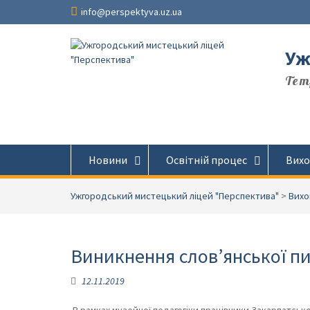
Перейти
info@perspektyva.uz.ua
до
вмісту
Уж
Temp
Новини
Освітній процес
Вихо
Ужгородський мистецький ліцей "Перспектива"
>
Вихо
Виникнення слов’янської пи
12.11.2019