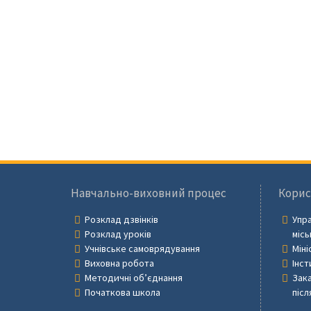
Навчально-виховний процес
Корис
Розклад дзвінків
Упра
Розклад уроків
місь
Учнівське самоврядування
Міні
Виховна робота
Інст
Методичні об’єднання
Зака
Початкова школа
післ