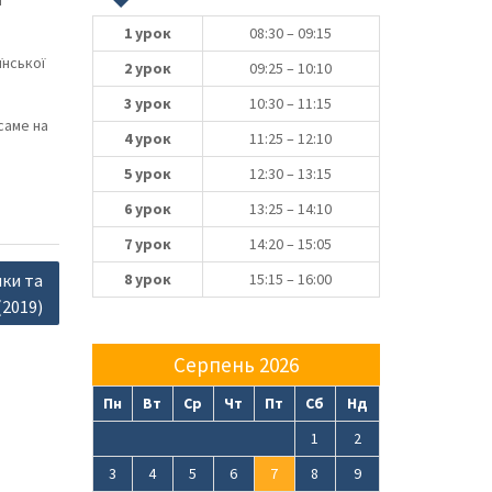
ї
1 урок
08:30 – 09:15
їнської
2 урок
09:25 – 10:10
3 урок
10:30 – 11:15
саме на
4 урок
11:25 – 12:10
5 урок
12:30 – 13:15
6 урок
13:25 – 14:10
7 урок
14:20 – 15:05
ки та
8 урок
15:15 – 16:00
2019)
Серпень 2026
Пн
Вт
Ср
Чт
Пт
Сб
Нд
1
2
3
4
5
6
7
8
9