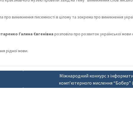
го краєзнавчого музею провели захід на тему “Виникнення слов’янсько
а про виникнення писемності в цілому та зокрема про виникнення укра
итаренко Галина Євгенівна
розповіла про розвиток української мови 
ня рідної мови.
Міжнародний конкурс з інформати
комп’ютерного мислення “Бобер” (