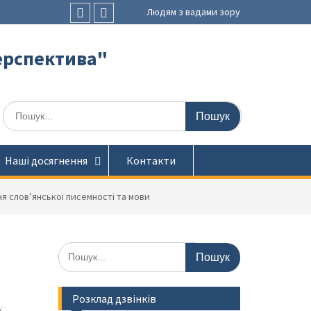
Людям з вадами зору
Faceboоk
Youtube
ерспектива"
Шукати:
Наші досягнення
Контакти
я слов’янської писемності та мови
Шукати:
Розклад дзвінків