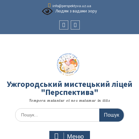
Перейти
info@perspektyva.uz.ua
до
Людям з вадами зору
вмісту
Faceboоk
Youtube
Ужгородський мистецький ліцей
"Перспектива"
Tempora mutantur et nos mutamur in illis
Шукати:
Меню