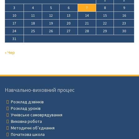
3
4
5
6
7
8
9
10
11
12
13
14
15
16
17
18
19
20
21
22
23
24
25
26
27
28
29
30
31
« Чер
Навчально-виховний процес
Розклад дзвінків
Розклад уроків
Учнівське самоврядування
Виховна робота
Методичні об’єднання
Початкова школа