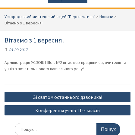
Ужгородський мистецький ліцей "Перспектива"
>
Новини
>
Вітаємо з 1 вересня!
Вітаємо з 1 вересня!
01.09.2017
Адміністрація УСЗОШ І-ІІІст. №2 вітає всіх працівників, вчителів та
учнів з початком нового навчального року!
Навігація
Зі святом останнього дзвоника!
записів
Конференція учнів 11-х класів
Шукати: