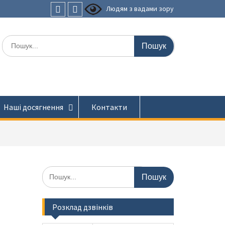
Людям з вадами зору
Faceboоk
Youtube
Шукати:
Наші досягнення
Контакти
Шукати:
Розклад дзвінків