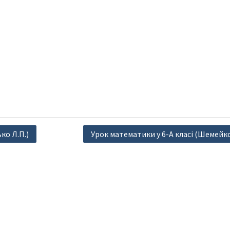
ко Л.П.)
Урок математики у 6-А класі (Шемейко