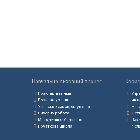
Навчально-виховний процес
Корис
Розклад дзвінків
Упра
Розклад уроків
місь
Учнівське самоврядування
Міні
Виховна робота
Інст
Методичні об’єднання
Зака
Початкова школа
післ