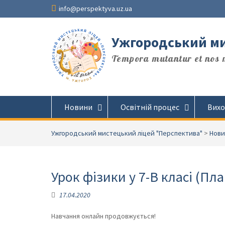
Перейти
info@perspektyva.uz.ua
до
вмісту
Ужгородський ми
Tempora mutantur et nos m
Новини
Освітній процес
Вихо
Ужгородський мистецький ліцей "Перспектива"
>
Нови
Урок фізики у 7-В класі (Пла
17.04.2020
Навчання онлайн продовжується!