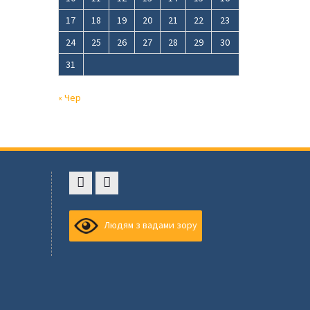
17
18
19
20
21
22
23
24
25
26
27
28
29
30
31
« Чер
Faceboоk
Youtube
,
Людям з вадами зору