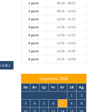
1 урок
08:30 – 09:15
2 урок
09:25 – 10:10
3 урок
10:30 – 11:15
4 урок
11:25 – 12:10
5 урок
12:30 – 13:15
6 урок
13:25 – 14:10
7 урок
14:20 – 15:05
8 урок
15:15 – 16:00
 Н.В.)
Серпень 2026
Пн
Вт
Ср
Чт
Пт
Сб
Нд
1
2
3
4
5
6
7
8
9
10
11
12
13
14
15
16