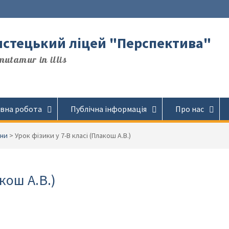
стецький ліцей "Перспектива"
utamur in illis
вна робота
Публічна інформація
Про нас
ни
>
Урок фізики у 7-В класі (Плакош А.В.)
кош А.В.)