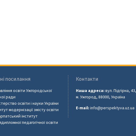
ні посилання
Контакти
вління освіти Ужгородської
Наша адреса:
вул. Підгірна, 43
кої ради
м. Ужгород, 88000, Україна
стерство освіти і науки України
E-mail:
info@perspektyva.uz.ua
итут модернізації змісту освіти
рпатський інститут
ядипломної педагогічної освіти