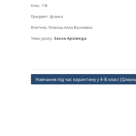
Клас: 7-В
Предмет: фізика
Вчитель: Плакош Алла Василівна
Тема уроку:
Закон Архімеда
Навігація
Навчання під час карантину у 4-В класі (Шмань
записів