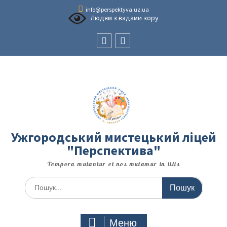
Перейти
info@perspektyva.uz.ua
до
Людям з вадами зору
вмісту
Faceboоk
Youtube
Ужгородський мистецький ліцей
"Перспектива"
Tempora mutantur et nos mutamur in illis
Шукати:
Меню