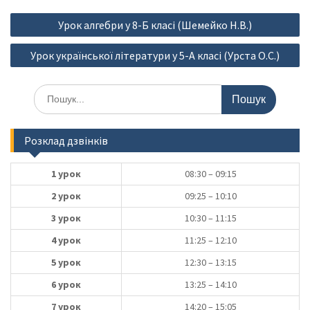
Навігація
Урок алгебри у 8-Б класі (Шемейко Н.В.)
записів
Урок української літератури у 5-А класі (Урста О.С.)
Шукати:
Розклад дзвінків
1 урок
08:30 – 09:15
2 урок
09:25 – 10:10
3 урок
10:30 – 11:15
4 урок
11:25 – 12:10
5 урок
12:30 – 13:15
6 урок
13:25 – 14:10
7 урок
14:20 – 15:05