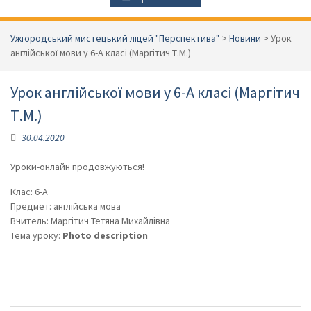
Ужгородський мистецький ліцей "Перспектива"
>
Новини
>
Урок
англійської мови у 6-А класі (Маргітич Т.М.)
Урок англійської мови у 6-А класі (Маргітич
Т.М.)
30.04.2020
Уроки-онлайн продовжуються!
Клас: 6-А
Предмет: англійська мова
Вчитель: Маргітич Тетяна Михайлівна
Тема уроку:
Photo description