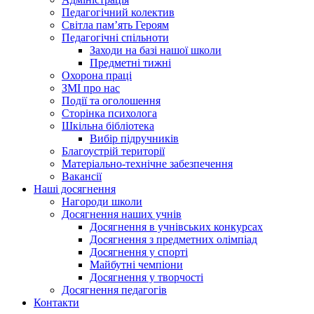
Педагогічний колектив
Світла пам’ять Героям
Педагогічні спільноти
Заходи на базі нашої школи
Предметні тижні
Охорона праці
ЗМІ про нас
Події та оголошення
Сторінка психолога
Шкільна бібліотека
Вибір підручників
Благоустрій території
Матеріально-технічне забезпечення
Вакансії
Наші досягнення
Нагороди школи
Досягнення наших учнів
Досягнення в учнівських конкурсах
Досягнення з предметних олімпіад
Досягнення у спорті
Майбутні чемпіони
Досягнення у творчості
Досягнення педагогів
Контакти