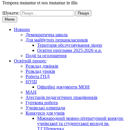
Tempora mutantur et nos mutamur in illis
Шукати:
Меню
Новини
Демократична школа
Для майбутніх першокласників
Територія обслуговування ліцею
Освітні програми 2025-2026 н.р.
Події та оголошення
Освітній процес
Розклад дзвінків
Розклад уроків
Робота ГПД
НУШ
Офіційні документи МОН
МАН
Атестація педагогічних працівників
Гурткова робота
Учнівські олімпіади
Конкурси для учнів
Мiжнародний мовно-літературний конкурс
учнiвської та студентської молодi iм.
Т.Г.Шевченка