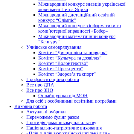
Міжнародний конкурс знавців української
мови імені Петра Яцика
Міжнародний дистанційний освітній
конкурс “Олімпіс”
Міжнародний конкурс з інформатики та
комп’ютерної вправності «Бобер»
Міжнародний математичний конкурс
“Кенгуру”
Учнівське самоврядування
Комітет “Дисципліна та порядок”
Комітет “Культура та дозвілля”
Комітет “Волонтерство”
Комітет “Прес-центр”
Комітет “Здоров’я та спорт”
Профорієнтаційна робота
Все про ДПА
Все про ЗНО
Онлайн уроки від МОН
Для осіб з особливими освітніми потребами
Виховна робота
Актуальні рубрики
Переможемо булінг разом
Протидія домашньому насильству
Національно-патріотичне виховання
«Пліч-о-пліч всеукраїнські шкільні ліги»