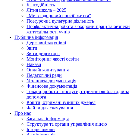
Благодійність
Літня школа – 2025
“Ми за здоровий спосіб життя”
Позаурочна культурна діяльність
Профілактична робота з охорони праці та безпеки
життєдільності учнів
Публічна інформація
Державні закупівлі
Звіти
Звіти директора
Моніторинг якості освіти
Накази
Онлайн-опитування
Педагогічні ради
Установча документація
Фінансова документація
Товари, роботи і послуги, отримані як благодійна
допомога
Кошти, отримані із інших джерел
Файли для скачування
Про нас
Загальна інформація
Структура та органи управління ліцею
Історія школи
Адміністрація