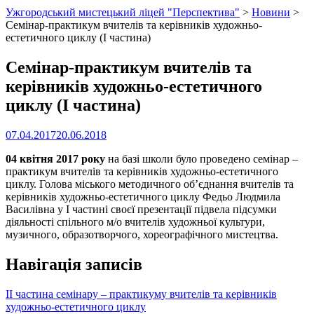
Ужгородський мистецький ліцей "Перспектива"
>
Новини
>
Семінар-практикум вчителів та керівників художньо-
естетичного циклу (І частина)
Семінар-практикум вчителів та
керівників художньо-естетичного
циклу (І частина)
07.04.2017
20.06.2018
04 квітня 2017 року
на базі школи було проведено семінар –
практикум вчителів та керівників художньо-естетичного
циклу. Голова міського методичного об’єднання вчителів та
керівників художньо-естетичного циклу Федьо Людмила
Василівна у І частині своєї презентації підвела підсумки
діяльності спільного м/о вчителів художньої культури,
музичного, образотворчого, хореографічного мистецтва.
Навігація записів
ІІ частина семінару – практикуму вчителів та керівників
художньо-естетичного циклу