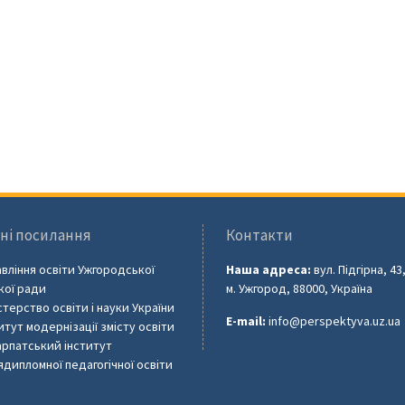
ні посилання
Контакти
вління освіти Ужгородської
Наша адреса:
вул. Підгірна, 43
кої ради
м. Ужгород, 88000, Україна
стерство освіти і науки України
E-mail:
info@perspektyva.uz.ua
итут модернізації змісту освіти
рпатський інститут
ядипломної педагогічної освіти