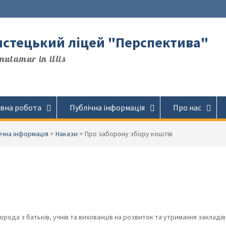
стецький ліцей "Перспектива"
utamur in illis
вна робота
Публічна інформація
Про нас
ічна інформація
>
Накази
>
Про заборону збору коштів
орода з батьків, учнів та вихованців на розвиток та утримання закладів