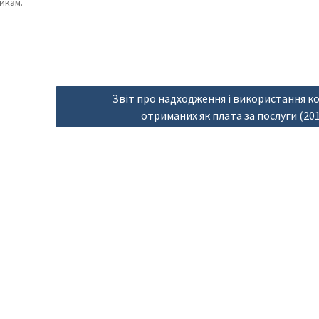
икам.
Звіт про надходження і використання к
отриманих як плата за послуги (201