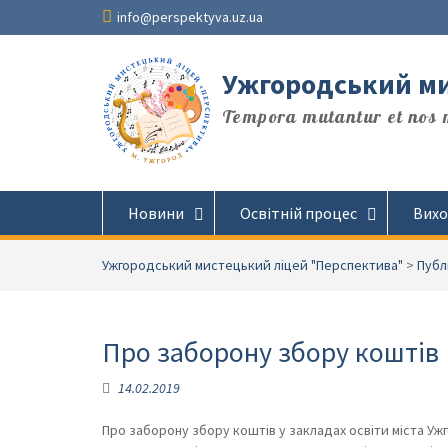
Перейти
info@perspektyva.uz.ua
до
вмісту
Ужгородський ми
Tempora mutantur et nos m
Новини
Освітній процес
Вихо
Ужгородський мистецький ліцей "Перспектива"
>
Публ
Про заборону збору коштів
14.02.2019
Про заборону збору коштів у закладах освіти міста Ужг