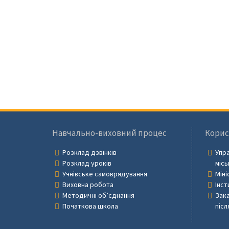
Навчально-виховний процес
Корис
Розклад дзвінків
Упра
Розклад уроків
місь
Учнівське самоврядування
Міні
Виховна робота
Інст
Методичні об’єднання
Зака
Початкова школа
післ