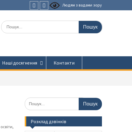
Людям з вадами зору
Faceboоk
Youtube
Шукати:
Наші досягнення
Контакти
Шукати:
Розклад дзвінків
 освіти,