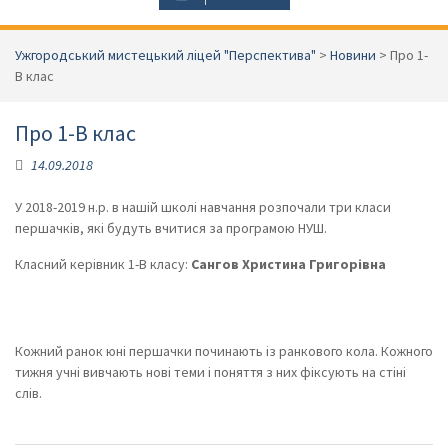
Ужгородський мистецький ліцей "Перспектива"
>
Новини
>
Про 1-
В клас
Про 1-В клас
14.09.2018
У 2018-2019 н.р. в нашій школі навчання розпочали три класи
першачків, які будуть вчитися за програмою НУШ.
Класний керівник 1-В класу:
Сангов Христина Григорівна
Кожний ранок юні першачки починають із ранкового кола. Кожного
тижня учні вивчають нові теми і поняття з них фіксують на стіні
слів.