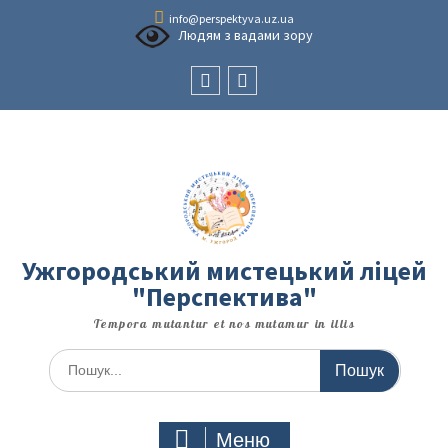
Перейти
info@perspektyva.uz.ua
до
Людям з вадами зору
вмісту
Faceboоk
Youtube
Ужгородський мистецький ліцей
"Перспектива"
Tempora mutantur et nos mutamur in illis
Шукати:
Меню