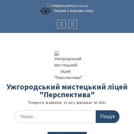
Перейти
info@perspektyva.uz.ua
до
Людям з вадами зору
вмісту
Faceboоk
Youtube
Ужгородський мистецький ліцей
"Перспектива"
Tempora mutantur et nos mutamur in illis
Шукати: