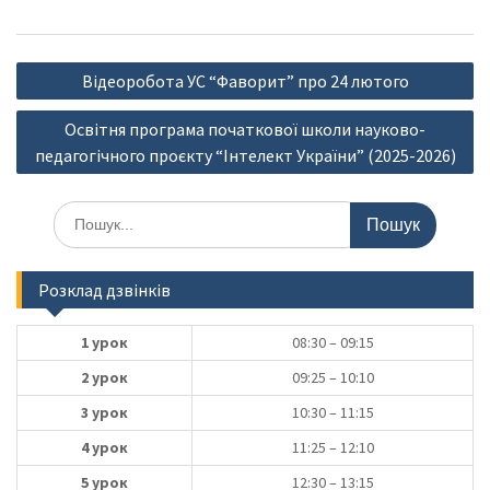
Навігація
Відеоробота УС “Фаворит” про 24 лютого
записів
Освітня програма початкової школи науково-
педагогічного проєкту “Інтелект України” (2025-2026)
Шукати:
Розклад дзвінків
1 урок
08:30 – 09:15
2 урок
09:25 – 10:10
3 урок
10:30 – 11:15
4 урок
11:25 – 12:10
5 урок
12:30 – 13:15