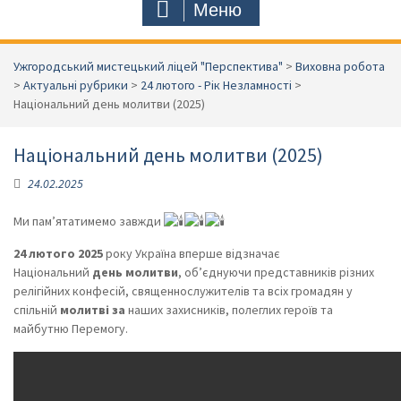
Меню
Ужгородський мистецький ліцей "Перспектива"
>
Виховна робота
>
Актуальні рубрики
>
24 лютого - Рік Незламності
>
Національний день молитви (2025)
Національний день молитви (2025)
24.02.2025
Ми пам’ятатимемо завжди
24 лютого 2025
року Україна вперше відзначає
Національний
день молитви
, об’єднуючи представників різних
релігійних конфесій, священнослужителів та всіх громадян у
спільній
молитві за
наших захисників, полеглих героїв та
майбутню Перемогу.