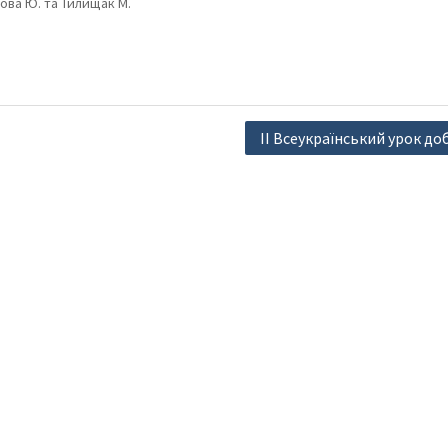
нова Ю. та Тилищак М.
ІІ Всеукраїнський урок д