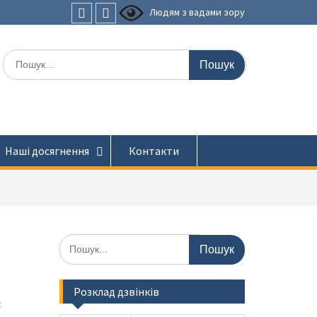
Людям з вадами зору
Faceboоk
Youtube
Шукати:
Наші досягнення
Контакти
Шукати:
Розклад дзвінків
с