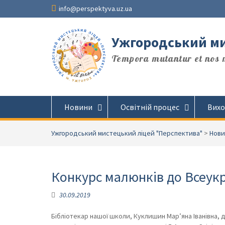
Перейти
info@perspektyva.uz.ua
до
вмісту
Ужгородський ми
Tempora mutantur et nos m
Новини
Освітній процес
Вихо
Ужгородський мистецький ліцей "Перспектива"
>
Нови
Конкурс малюнків до Всеукр
30.09.2019
Бібліотекар нашої школи, Куклишин Мар’яна Іванівна, д