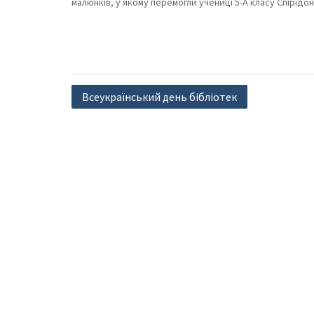
малюнків, у якому перемогли учениці 5-А класу Спірідо
Навігація
Всеукраїнський день бібліотек
записів