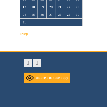
17
18
19
20
21
22
23
24
25
26
27
28
29
30
31
« Чер
Faceboоk
Youtube
,
Людям з вадами зору