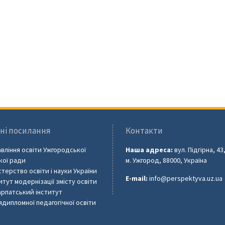
ні посилання
Контакти
вління освіти Ужгородської
Наша адреса:
вул. Підгірна, 43
кої ради
м. Ужгород, 88000, Україна
стерство освіти і науки України
E-mail:
info@perspektyva.uz.ua
итут модернізації змісту освіти
рпатський інститут
ядипломної педагогічної освіти