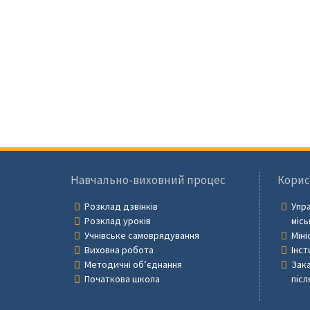
Навчально-виховний процес
Корис
Розклад дзвінків
Упра
Розклад уроків
місь
Учнівське самоврядування
Міні
Виховна робота
Інст
Методичні об’єднання
Зака
Початкова школа
післ