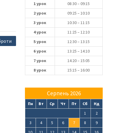
1 урок
08:30 – 09:15
2 урок
09:25 – 10:10
3 урок
10:30 – 11:15
4 урок
11:25 – 12:10
оброти
5 урок
12:30 – 13:15
6 урок
13:25 – 14:10
7 урок
14:20 – 15:05
8 урок
15:15 – 16:00
Серпень 2026
Пн
Вт
Ср
Чт
Пт
Сб
Нд
1
2
3
4
5
6
7
8
9
10
11
12
13
14
15
16