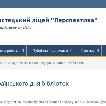
стецький ліцей "Перспектива"
utamur in illis
вна робота
Публічна інформація
Про нас
ни
>
Конкурс малюнків до Всеукраїнського дня бібліотек
аїнського дня бібліотек
о Всеукраїнського дня бібліотек провела серед учнів 5-х класів конкур