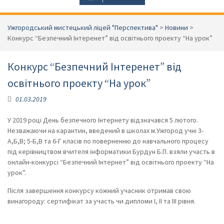
Ужгородський мистецький ліцей "Перспектива"
>
Новини
>
Конкурс “Безпечний Інтеренет” від освітнього проекту “На урок”
Конкурс “Безпечний Інтеренет” від
освітнього проекту “На урок”
01.03.2019
У 2019 році День безпечного Інтернету відзначався 5 лютого.
Незважаючи на карантин, введений в школах м.Ужгород учні 3-
А,Б,В; 5-Б,В та 6-Г класів по поверненню до навчального процесу
під керівництвом вчителя інформатики Бурдун Б.П. взяли участь в
онлайн-конкурсі “Безпечний Інтернет” від освітнього проекту “На
урок”.
Після завершення конкурсу кожний учасник отримав свою
винагороду: сертифікат за участь чи дипломи І, ІІ та ІІІ рівня.