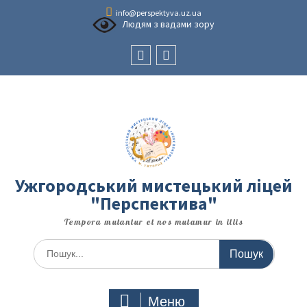
Перейти
info@perspektyva.uz.ua
до
Людям з вадами зору
вмісту
Faceboоk
Youtube
Ужгородський мистецький ліцей
"Перспектива"
Tempora mutantur et nos mutamur in illis
Шукати:
Меню