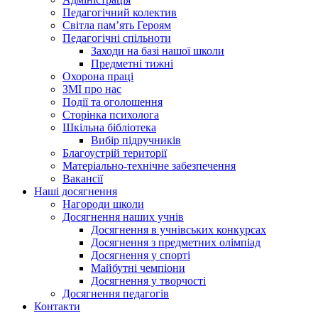
Педагогічний колектив
Світла пам’ять Героям
Педагогічні спільноти
Заходи на базі нашої школи
Предметні тижні
Охорона праці
ЗМІ про нас
Події та оголошення
Сторінка психолога
Шкільна бібліотека
Вибір підручників
Благоустрій території
Матеріально-технічне забезпечення
Вакансії
Наші досягнення
Нагороди школи
Досягнення наших учнів
Досягнення в учнівських конкурсах
Досягнення з предметних олімпіад
Досягнення у спорті
Майбутні чемпіони
Досягнення у творчості
Досягнення педагогів
Контакти