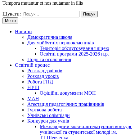
Tempora mutantur et nos mutamur in illis
Шукати:
Меню
Новини
Демократична школа
Для майбутніх першокласників
Територія обслуговування ліцею
Освітні програми 2025-2026 н.р.
Події та оголошення
Освітній процес
Розклад дзвінків
Розклад уроків
Робота ГПД
НУШ
Офіційні документи МОН
МАН
Атестація педагогічних працівників
Гурткова робота
Учнівські олімпіади
Конкурси для учнів
Мiжнародний мовно-літературний конкурс
учнiвської та студентської молодi iм.
Т.Г.Шевченка