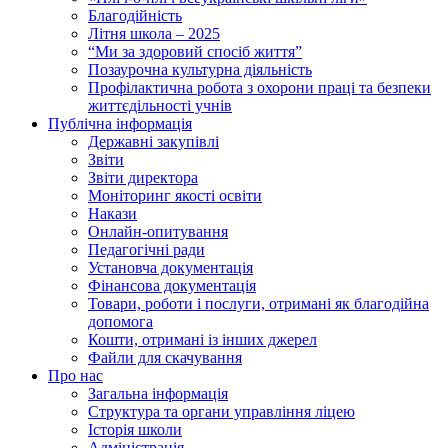
Благодійність
Літня школа – 2025
“Ми за здоровий спосіб життя”
Позаурочна культурна діяльність
Профілактична робота з охорони праці та безпеки
життєдільності учнів
Публічна інформація
Державні закупівлі
Звіти
Звіти директора
Моніторинг якості освіти
Накази
Онлайн-опитування
Педагогічні ради
Установча документація
Фінансова документація
Товари, роботи і послуги, отримані як благодійна
допомога
Кошти, отримані із інших джерел
Файли для скачування
Про нас
Загальна інформація
Структура та органи управління ліцею
Історія школи
Адміністрація