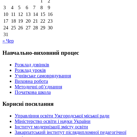
1
2
3
4
5
6
7
8
9
10
11
12
13
14
15
16
17
18
19
20
21
22
23
24
25
26
27
28
29
30
31
« Чер
Навчально-виховний процес
Розклад дзвінків
Розклад уроків
Учнівське самоврядування
Виховна робота
Методичні об’єднання
Початкова школа
Корисні посилання
Управління освіти Ужгородської міської ради
Міністерство освіти і науки України
Інститут модернізації змісту освіти
Закарпатський інститут післядипломної педагогічної