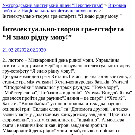
Ужгородський мистецький ліцей "Перспектива"
>
Виховна
робота
>
Національно-патріотичне виховання
>
Інтелектуально-творча гра-естафета “Я знаю рідну мову!”
Інтелектуально-творча гра-естафета
“Я знаю рідну мову!”
21.02.2020
22.02.2020
21 лютого – Міжнародний день рідної мови. Управління
освіти за підтримки мерії організувало інтелектуально-творчу
гру-естафету “Я знаю рідну мову!”.
Це була командна гра у 3 етапи:1 етап- це змагання вчителів, 2
етап-це гра між учнями і 3 етап-конкурс для батьків. Учителі
-“Вподобайки” змагалися у трьох раундах: “Точка зору”,
“Майстер слова”,”Побачив – відповів”. Учням-“Вподобайкам”
довелося пройти два раунди:”Знання – це скарб” і “Хто я?”.
Батьки- “Вподобайки” успішно подолали теж два раунди
основної гри:”Склади слова” та “Допомога другові”, а також
взяли участь у додатковому конкурсному завданні “Прочитай
скоромовки”, з яким справилися на “відмінно”. Атмосфера
свята і надзвичайно цікаві ігрові завдання зробили
Міжнародний день рідної мови незабутньою сторінкою в