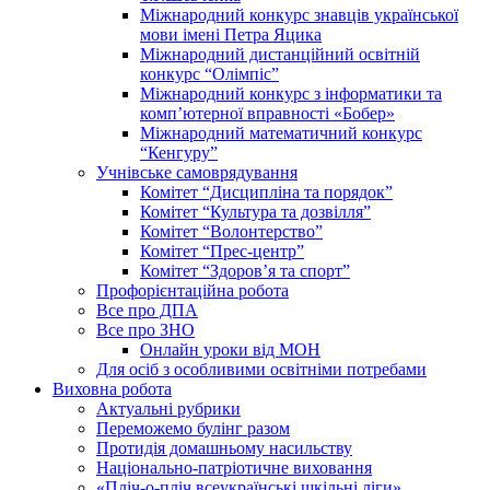
Міжнародний конкурс знавців української
мови імені Петра Яцика
Міжнародний дистанційний освітній
конкурс “Олімпіс”
Міжнародний конкурс з інформатики та
комп’ютерної вправності «Бобер»
Міжнародний математичний конкурс
“Кенгуру”
Учнівське самоврядування
Комітет “Дисципліна та порядок”
Комітет “Культура та дозвілля”
Комітет “Волонтерство”
Комітет “Прес-центр”
Комітет “Здоров’я та спорт”
Профорієнтаційна робота
Все про ДПА
Все про ЗНО
Онлайн уроки від МОН
Для осіб з особливими освітніми потребами
Виховна робота
Актуальні рубрики
Переможемо булінг разом
Протидія домашньому насильству
Національно-патріотичне виховання
«Пліч-о-пліч всеукраїнські шкільні ліги»