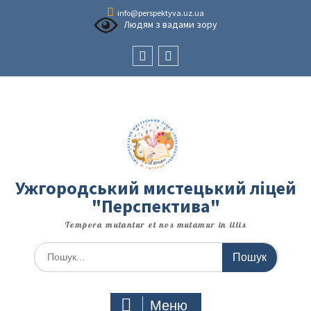
Перейти
info@perspektyva.uz.ua
до
Людям з вадами зору
вмісту
Faceboоk
Youtube
Ужгородський мистецький ліцей
"Перспектива"
Tempora mutantur et nos mutamur in illis
Шукати:
Меню