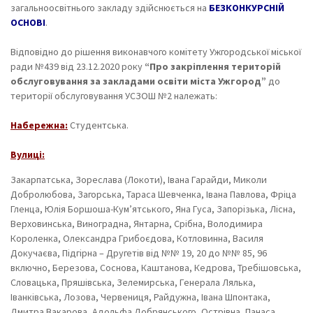
загальноосвітнього закладу
здійснюється на
БЕЗКОНКУРСНІЙ
ОСНОВІ
.
Відповідно до рішення виконавчого комітету Ужгородської міської
ради №439 від 23.12.2020 року
“Про закріплення територій
обслуговування
за закладами освіти міста Ужгород”
до
території обслуговування УСЗОШ №2 належать:
Набережна:
Студентська.
Вулиці:
Закарпатська, Зореслава (Локоти), Івана Гарайди, Миколи
Добролюбова, Загорська, Тараса Шевченка, Івана Павлова, Фріца
Гленца, Юлія Боршоша-Кум’ятського, Яна Гуса, Запорізька, Лісна,
Верховинська, Виноградна, Янтарна, Срібна, Володимира
Короленка, Олександра Грибоєдова, Котловинна, Василя
Докучаєва, Підгірна – Другетів від №№ 19, 20 до №№ 85, 96
включно, Березова, Соснова, Каштанова, Кедрова, Требішовська,
Словацька, Пряшівська, Зелемирська, Генерала Лялька,
Іванківська, Лозова, Червениця, Райдужна, Івана Шпонтака,
Дмитра Вакарова, Адольфа Добрянського, Острівна, Панаса