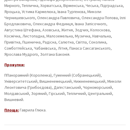
Мирного, Теплична, Хорватська, Вірменська, Чеська, Підградська,
Яроцька, Устима Кармелюка, Івана Тургенєва, Миколи
Чернишевського, Олександра Павловича, Олександра Попова, Іллі
Бродлаковича, Олександра Фединця, Івана Запісочного,
Августина Штефана, Азовська, Житня, Зодчих, Колоскова,
Космічна, Листопадна, Малоземельна, Музична, Навчальна,
Привітна, Пшенична, Радісна, Салютна, Світла, Соколина,
Сомботгейська, Чабанівська, Літня, Панаса Саксаганського,
Ярослава Мудрого, Золтана Баконія.
Провулки:
ППанорамний (Короленка), Гуменний (Собранецький),
Університетський, Вишненемецький, Нижненемецький, Миколи
Леонтовича (Грибоєдова), Дагестанський, Чорноморський,
Молдавський, Зоряний, Гірський, Тепличний, Центральний,
Вишневий.
Площа:
Гаврила Глюка.