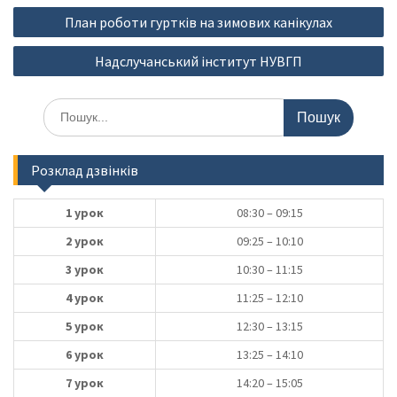
Навігація
План роботи гуртків на зимових канікулах
записів
Надслучанський інститут НУВГП
Шукати:
Розклад дзвінків
1 урок
08:30 – 09:15
2 урок
09:25 – 10:10
3 урок
10:30 – 11:15
4 урок
11:25 – 12:10
5 урок
12:30 – 13:15
6 урок
13:25 – 14:10
7 урок
14:20 – 15:05