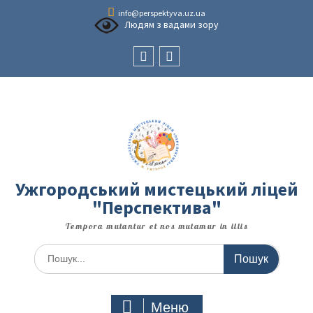
Перейти
info@perspektyva.uz.ua
до
Людям з вадами зору
вмісту
Faceboоk
Youtube
Ужгородський мистецький ліцей
"Перспектива"
Tempora mutantur et nos mutamur in illis
Шукати:
Меню