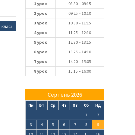
1 урок
08:30 – 09:15
2 урок
09:25 – 10:10
3 урок
10:30 – 11:15
 класі
4 урок
11:25 – 12:10
5 урок
12:30 – 13:15
6 урок
13:25 – 14:10
7 урок
14:20 – 15:05
8 урок
15:15 – 16:00
Серпень 2026
Пн
Вт
Ср
Чт
Пт
Сб
Нд
1
2
3
4
5
6
7
8
9
10
11
12
13
14
15
16