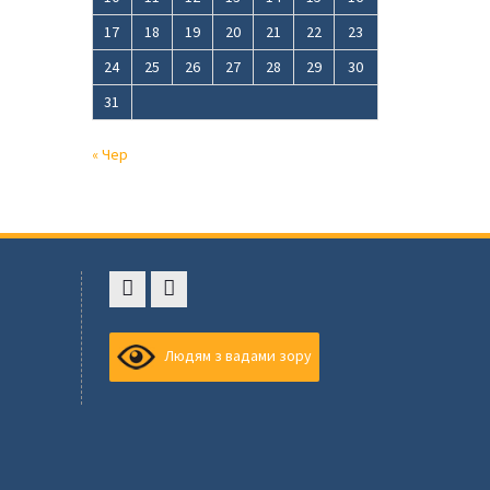
17
18
19
20
21
22
23
24
25
26
27
28
29
30
31
« Чер
Faceboоk
Youtube
,
Людям з вадами зору