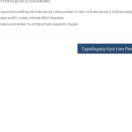
татів будучи їх учасниками.
річ виборов ІІ місце на І (міському) етапі та ІІІ місце на ІІ (обласному
их робіт учнів-членів МАН України.
раїнської мови та літератури нашого ліцею.
Гарабаджіу Крістіан Ре