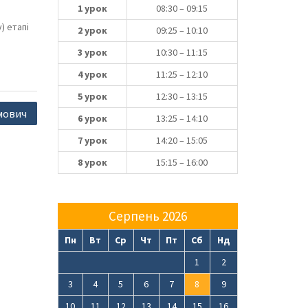
1 урок
08:30 – 09:15
) етапі
2 урок
09:25 – 10:10
3 урок
10:30 – 11:15
4 урок
11:25 – 12:10
5 урок
12:30 – 13:15
мович
6 урок
13:25 – 14:10
7 урок
14:20 – 15:05
8 урок
15:15 – 16:00
Серпень 2026
Пн
Вт
Ср
Чт
Пт
Сб
Нд
1
2
3
4
5
6
7
8
9
10
11
12
13
14
15
16