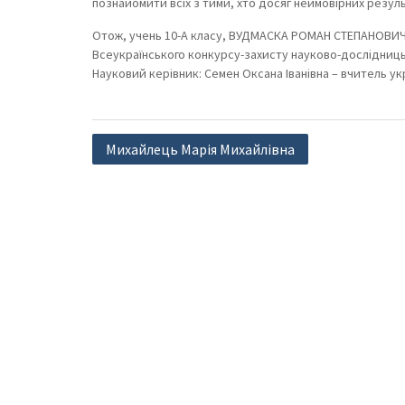
познайомити всіх з тими, хто досяг неймовірних резуль
Отож, учень 10-А класу, ВУДМАСКА РОМАН СТЕПАНОВИЧ цього
Всеукраїнського конкурсу-захисту науково-дослідницьк
Науковий керівник: Семен Оксана Іванівна – вчитель ук
Навігація
Михайлець Марія Михайлівна
записів