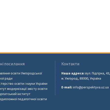
ні посилання
Контакти
вління освіти Ужгородської
Наша адреса:
вул. Підгірна, 43
кої ради
м. Ужгород, 88000, Україна
стерство освіти і науки України
E-mail:
info@perspektyva.uz.ua
итут модернізації змісту освіти
рпатський інститут
ядипломної педагогічної освіти