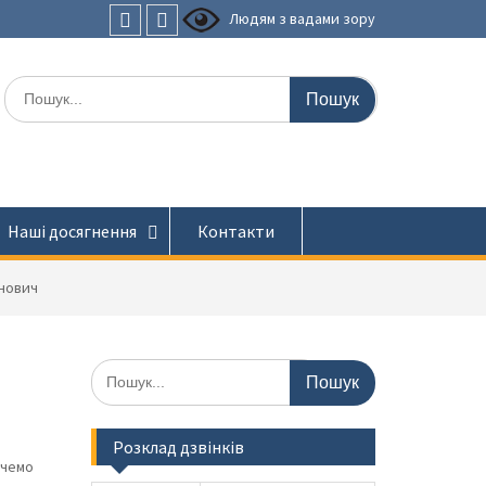
Людям з вадами зору
Faceboоk
Youtube
Шукати:
Наші досягнення
Контакти
нович
Шукати:
Розклад дзвінків
очемо