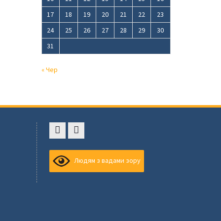
17
18
19
20
21
22
23
24
25
26
27
28
29
30
31
« Чер
Faceboоk
Youtube
,
Людям з вадами зору