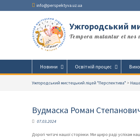
Перейти
info@perspektyva.uz.ua
до
вмісту
Ужгородський ми
Tempora mutantur et nos m
Новини
Освітній процес
Вихо
Ужгородський мистецький ліцей "Перспектива"
>
Наша
Вудмаска Роман Степанови
07.03.2024
Дорогі читачі нашої сторінки. Ми щиро раді успіхам наш