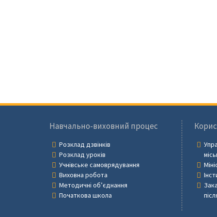
Навчально-виховний процес
Корис
Розклад дзвінків
Упра
Розклад уроків
місь
Учнівське самоврядування
Міні
Виховна робота
Інст
Методичні об’єднання
Зака
Початкова школа
післ