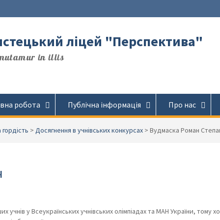
стецький ліцей "Перспектива"
utamur in illis
вна робота
Публічна інформація
Про нас
 гордість
>
Досягнення в учнівських конкурсах
>
Вудмаска Роман Степа
ч
их учнів у Всеукраїнських учнівських олімпіадах та МАН України, тому х