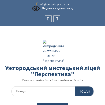
Перейти
info@perspektyva.uz.ua
до
Людям з вадами зору
вмісту
Faceboоk
Youtube
Ужгородський мистецький ліцей
"Перспектива"
Tempora mutantur et nos mutamur in illis
Шукати: