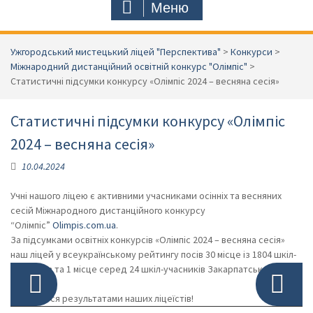
Меню
Ужгородський мистецький ліцей "Перспектива"
>
Конкурси
>
Міжнародний дистанційний освітній конкурс "Олімпіс"
>
Статистичні підсумки конкурсу «Олімпіс 2024 – весняна сесія»
Статистичні підсумки конкурсу «Олімпіс
2024 – весняна сесія»
10.04.2024
Учні нашого ліцею є активними учасниками осінніх та весняних
сесій Міжнародного дистанційного конкурсу
“Олімпіс”
Olimpis.com.ua
.
За підсумками освітніх конкурсів «Олімпіс 2024 – весняна сесія»
наш ліцей у всеукраїнському рейтингу посів 30 місце із 1804 шкіл-
Фото: 1 з 2
Фото: 1 з 2
учасників та 1 місце серед 24 шкіл-учасників Закарпатської
області.
Пишаємося результатами наших ліцеїстів!