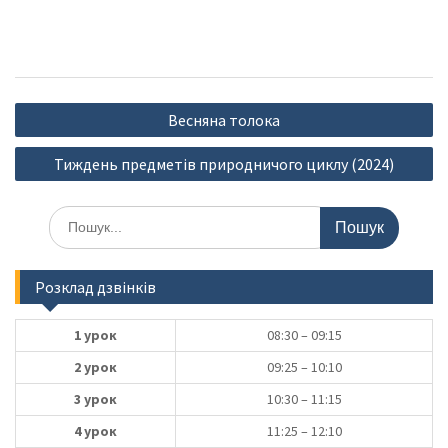
Навігація
Весняна толока
записів
Тиждень предметів природничого циклу (2024)
Шукати:
Розклад дзвінків
1 урок
08:30 – 09:15
2 урок
09:25 – 10:10
3 урок
10:30 – 11:15
4 урок
11:25 – 12:10