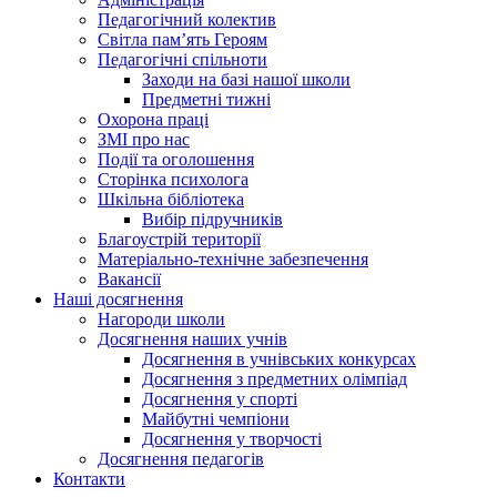
Педагогічний колектив
Світла пам’ять Героям
Педагогічні спільноти
Заходи на базі нашої школи
Предметні тижні
Охорона праці
ЗМІ про нас
Події та оголошення
Сторінка психолога
Шкільна бібліотека
Вибір підручників
Благоустрій території
Матеріально-технічне забезпечення
Вакансії
Наші досягнення
Нагороди школи
Досягнення наших учнів
Досягнення в учнівських конкурсах
Досягнення з предметних олімпіад
Досягнення у спорті
Майбутні чемпіони
Досягнення у творчості
Досягнення педагогів
Контакти