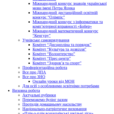
Міжнародний конкурс знавців української
мови імені Петра Яцика
Міжнародний дистанційний освітній
конкурс “Олімпіс”
Міжнародний конкурс з інформатики та
комп’ютерної вправності «Бобер»
Міжнародний математичний конкурс
“Кенгуру”
Учнівське самоврядування
Комітет “Дисципліна та порядок”
Комітет “Культура та дозвілля”
Комітет “Волонтерство”
Комітет “Прес-центр”
Комітет “Здоров’я та спорт”
Профорієнтаційна робота
Все про ДПА
Все про ЗНО
Онлайн уроки від МОН
Для осіб з особливими освітніми потребами
Виховна робота
Актуальні рубрики
Переможемо булінг разом
Протидія домашньому насильству
Національно-патріотичне виховання
«Пліч-о-пліч всеукраїнські шкільні ліги»