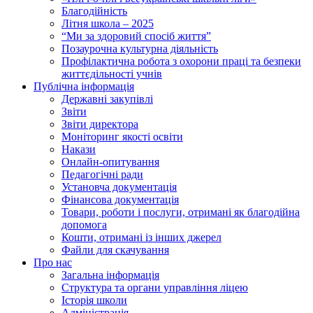
Благодійність
Літня школа – 2025
“Ми за здоровий спосіб життя”
Позаурочна культурна діяльність
Профілактична робота з охорони праці та безпеки
життєдільності учнів
Публічна інформація
Державні закупівлі
Звіти
Звіти директора
Моніторинг якості освіти
Накази
Онлайн-опитування
Педагогічні ради
Установча документація
Фінансова документація
Товари, роботи і послуги, отримані як благодійна
допомога
Кошти, отримані із інших джерел
Файли для скачування
Про нас
Загальна інформація
Структура та органи управління ліцею
Історія школи
Адміністрація