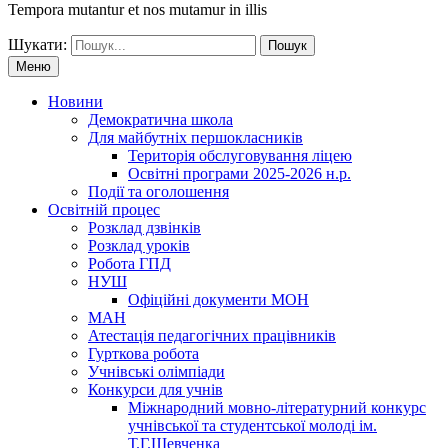
Tempora mutantur et nos mutamur in illis
Шукати:
Меню
Новини
Демократична школа
Для майбутніх першокласників
Територія обслуговування ліцею
Освітні програми 2025-2026 н.р.
Події та оголошення
Освітній процес
Розклад дзвінків
Розклад уроків
Робота ГПД
НУШ
Офіційні документи МОН
МАН
Атестація педагогічних працівників
Гурткова робота
Учнівські олімпіади
Конкурси для учнів
Мiжнародний мовно-літературний конкурс
учнiвської та студентської молодi iм.
Т.Г.Шевченка