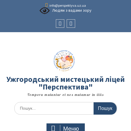
Перейти
info@perspektyva.uz.ua
до
Людям з вадами зору
вмісту
Faceboоk
Youtube
Ужгородський мистецький ліцей
"Перспектива"
Tempora mutantur et nos mutamur in illis
Шукати:
Меню