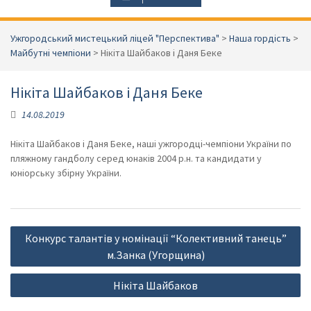
Ужгородський мистецький ліцей "Перспектива"
>
Наша гордість
>
Майбутні чемпіони
>
Нікіта Шайбаков і Даня Беке
Нікіта Шайбаков і Даня Беке
14.08.2019
Нікіта Шайбаков і Даня Беке, наші ужгородці-чемпіони України по
пляжному гандболу серед юнаків 2004 р.н. та кандидати у
юніорську збірну України.
Навігація
Конкурс талантів у номінації “Колективний танець”
записів
м.Занка (Угорщина)
Нікіта Шайбаков