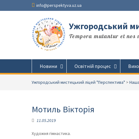
Перейти
info@perspektyva.uz.ua
до
вмісту
Ужгородський ми
Tempora mutantur et nos m
Новини
Освітній процес
Вихо
Ужгородський мистецький ліцей "Перспектива"
>
Наша
Мотиль Вікторія
11.05.2019
Художня гімнастика.