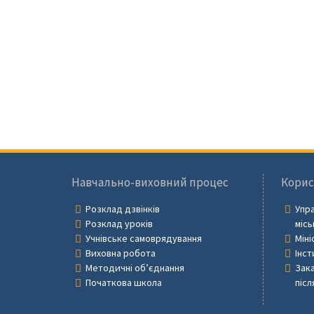
Навчально-виховний процес
Корис
Розклад дзвінків
Упра
Розклад уроків
місь
Учнівське самоврядування
Міні
Виховна робота
Інст
Методичні об’єднання
Зака
Початкова школа
післ