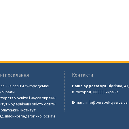
ні посилання
Контакти
вління освіти Ужгородської
Наша адреса:
вул. Підгірна, 43
кої ради
м. Ужгород, 88000, Україна
стерство освіти і науки України
E-mail:
info@perspektyva.uz.ua
итут модернізації змісту освіти
рпатський інститут
ядипломної педагогічної освіти