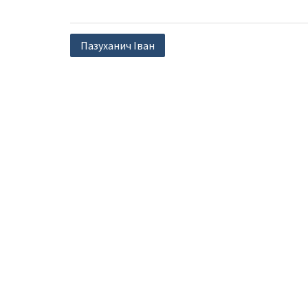
Навігація
Пазуханич Іван
записів