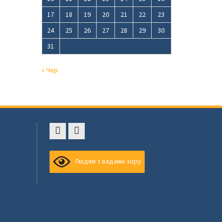
17
18
19
20
21
22
23
24
25
26
27
28
29
30
31
« Чер
Faceboоk
Youtube
,
Людям з вадами зору