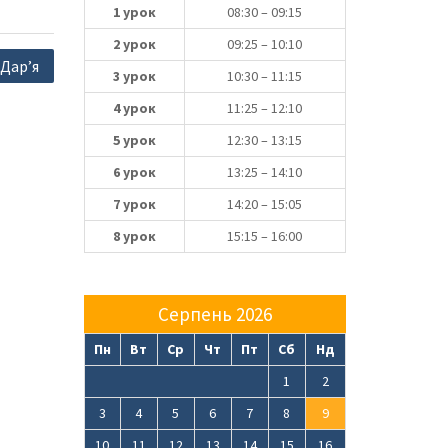
1 урок
08:30 – 09:15
2 урок
09:25 – 10:10
 Дар’я
3 урок
10:30 – 11:15
4 урок
11:25 – 12:10
5 урок
12:30 – 13:15
6 урок
13:25 – 14:10
7 урок
14:20 – 15:05
8 урок
15:15 – 16:00
Серпень 2026
Пн
Вт
Ср
Чт
Пт
Сб
Нд
1
2
3
4
5
6
7
8
9
10
11
12
13
14
15
16