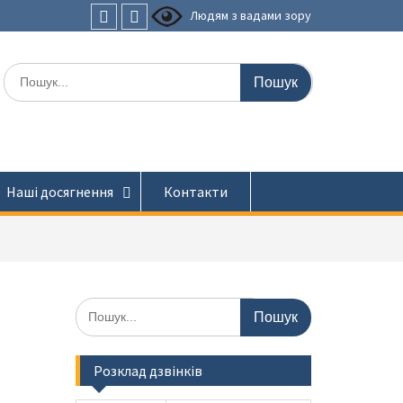
Людям з вадами зору
Faceboоk
Youtube
Шукати:
Наші досягнення
Контакти
Шукати:
Розклад дзвінків