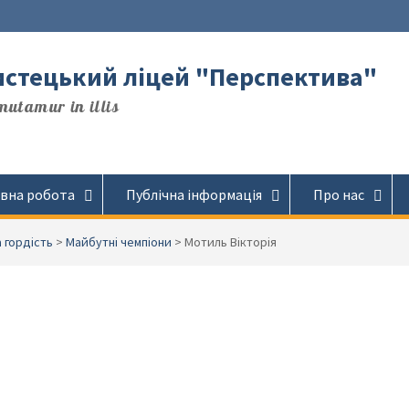
стецький ліцей "Перспектива"
utamur in illis
вна робота
Публічна інформація
Про нас
 гордість
>
Майбутні чемпіони
>
Мотиль Вікторія