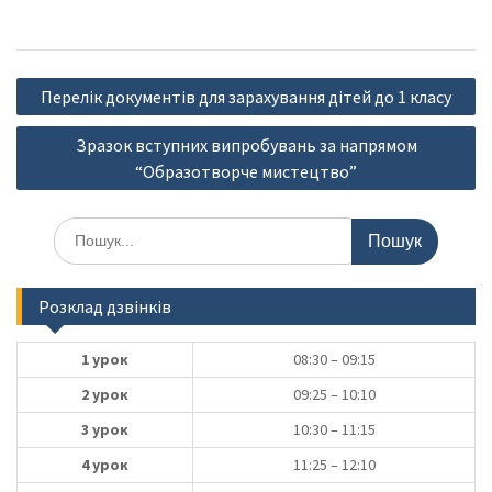
Навігація
Перелік документів для зарахування дітей до 1 класу
записів
Зразок вступних випробувань за напрямом
“Образотворче мистецтво”
Шукати:
Розклад дзвінків
1 урок
08:30 – 09:15
2 урок
09:25 – 10:10
3 урок
10:30 – 11:15
4 урок
11:25 – 12:10