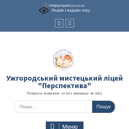
Перейти
info@perspektyva.uz.ua
до
Людям з вадами зору
вмісту
Faceboоk
Youtube
Ужгородський мистецький ліцей
"Перспектива"
Tempora mutantur et nos mutamur in illis
Шукати:
Меню