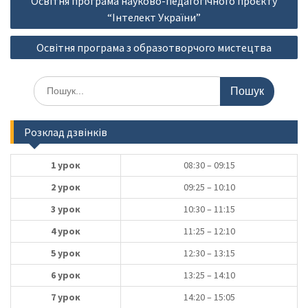
Освітня програма науково-педагогічного проєкту
записів
“Інтелект України”
Освітня програма з образотворчого мистецтва
Шукати:
Розклад дзвінків
1 урок
08:30 – 09:15
2 урок
09:25 – 10:10
3 урок
10:30 – 11:15
4 урок
11:25 – 12:10
5 урок
12:30 – 13:15
6 урок
13:25 – 14:10
7 урок
14:20 – 15:05