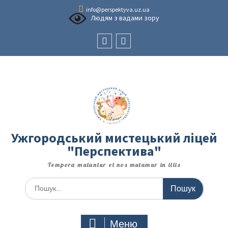
Перейти
info@perspektyva.uz.ua
до
Людям з вадами зору
вмісту
Faceboоk
Youtube
Ужгородський мистецький ліцей
"Перспектива"
Tempora mutantur et nos mutamur in illis
Шукати:
Меню