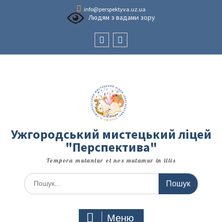
Перейти
info@perspektyva.uz.ua
до
Людям з вадами зору
вмісту
Faceboоk
Youtube
Ужгородський мистецький ліцей
"Перспектива"
Tempora mutantur et nos mutamur in illis
Шукати:
Меню