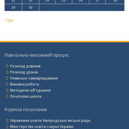
22
23
24
25
26
27
28
29
30
« Тра
Навчально-виховний процес
Розклад дзвінків
Розклад уроків
Учнівське самоврядування
Виховна робота
Методичні об’єднання
Початкова школа
Корисні посилання
Управління освіти Ужгородської міської ради
Міністерство освіти і науки України