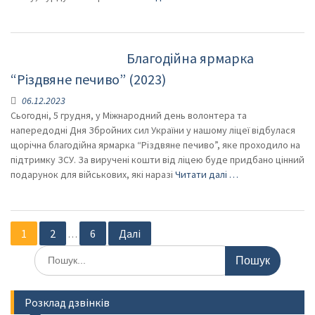
Благодійна ярмарка
“Різдвяне печиво” (2023)
06.12.2023
Сьогодні, 5 грудня, у Міжнародний день волонтера та
напередодні Дня Збройних сил України у нашому ліцеї відбулася
щорічна благодійна ярмарка “Різдвяне печиво”, яке проходило на
підтримку ЗСУ. За виручені кошти від ліцею буде придбано цінний
подарунок для військових, які наразі
Читати далі …
Навігація
1
2
6
Далі
…
записів
Шукати:
Розклад дзвінків