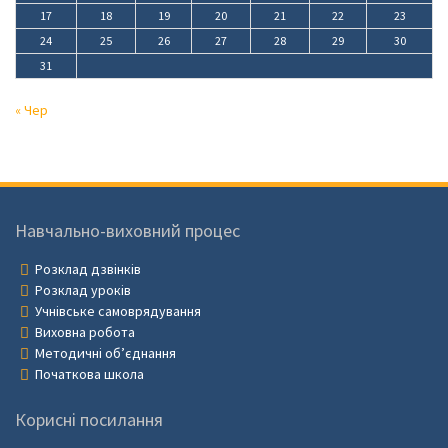
17
18
19
20
21
22
23
24
25
26
27
28
29
30
31
« Чер
Навчально-виховний процес
Розклад дзвінків
Розклад уроків
Учнівське самоврядування
Виховна робота
Методичні об’єднання
Початкова школа
Корисні посилання