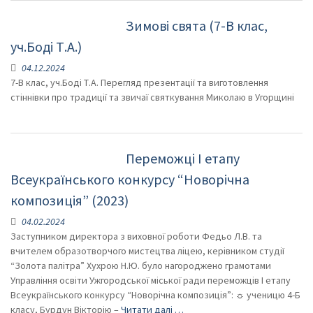
Зимові свята (7-В клас,
уч.Боді Т.А.)
04.12.2024
7-В клас, уч.Боді Т.А. Перегляд презентації та виготовлення
стіннівки про традиції та звичаї святкування Миколаю в Угорщині
Переможці І етапу
Всеукраїнського конкурсу “Новорічна
композиція” (2023)
04.02.2024
Заступником директора з виховної роботи Федьо Л.В. та
вчителем образотворчого мистецтва ліцею, керівником студії
“Золота палітра” Хухрою Н.Ю. було нагороджено грамотами
Управління освіти Ужгородської міської ради переможців І етапу
Всеукраїнського конкурсу “Новорічна композиція”: ☼ ученицю 4-Б
класу, Бурдун Вікторію –
Читати далі …