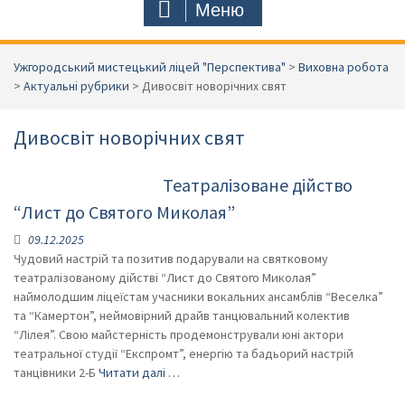
Меню
Ужгородський мистецький ліцей "Перспектива"
>
Виховна робота
>
Актуальні рубрики
>
Дивосвіт новорічних свят
Дивосвіт новорічних свят
Театралізоване дійство
“Лист до Святого Миколая”
09.12.2025
Чудовий настрій та позитив подарували на святковому
театралізованому дійстві “Лист до Святого Миколая”
наймолодшим ліцеїстам учасники вокальних ансамблів “Веселка”
та “Камертон”, неймовірний драйв танцювальний колектив
“Лілея”. Свою майстерність продемонстрували юні актори
театральної студії “Експромт”, енергію та бадьорий настрій
танцівники 2-Б
Читати далі …