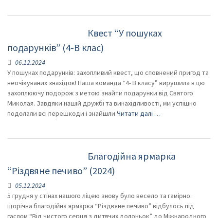
Квест “У пошуках
подарунків” (4-В клас)
06.12.2024
У пошуках подарунків: захопливий квест, що сповнений пригод та
неочікуваних знахідок! Наша команда “4- В класу” вирушила в цю
захоплюючу подорож з метою знайти подарунки від Святого
Миколая. Завдяки нашій дружбі та винахідливості, ми успішно
подолали всі перешкоди і знайшли
Читати далі …
Благодійна ярмарка
“Різдвяне печиво” (2024)
05.12.2024
5 грудня у стінах нашого ліцею знову було весело та гамірно:
щорічна благодійна ярмарка “Різдвяне печиво” відбулось під
гаслом “Від чистого серця з дитячих долоньок” до Міжнародного