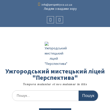
Перейти
info@perspektyva.uz.ua
до
Людям з вадами зору
вмісту
Faceboоk
Youtube
Ужгородський мистецький ліцей
"Перспектива"
Tempora mutantur et nos mutamur in illis
Шукати: