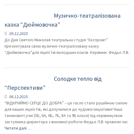
Музично-театралізована
казка “Дюймовочка”
09.12.2025
До Дня Святого Миколая театральна студія “Експромт”
презентувала свою музично-театралізовану казку
“Дюймовочка”для ліцеїстів молодших класів. Керівник: Федьо Л.В.
Солодке тепло від
“Перспективи”
06.12.2025
“ВІДКРИЙМО СЕРЦЕ ДО ДОБРА” – це гасло стало рушійною силою
для наших ліцеїстів, які долучилися до чудової ініціативи! Наші
талановиті учні (5Б, 6А, 6Б, 7Б, 8А та 9Б класи) під керівництвом
заступника директора з виховної роботи Федьо Л.В. провели час
Читати далі …