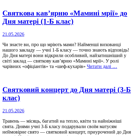
Святкова кав’ярню «Мамині мрії» до
Дня матері (1-Б клас)
21.05.2026
Чи знаєте ви, про що мріють мами? Найменші вихованці
нашого закладу — учні 1-Б класу — точно знають відповідь!
До Дня матері вони відкрили особливий, найзатишніший у
світі заклад — святкову кав’ярню «Мамині мрії». У ролі
чарівних «офіціантів» та «шеф-кухарів»
Читати далі …
Святковий концерт до Дня матері (3-Б
клас)
21.05.2026
Травень — місяць, багатий на тепло, квіти та найніжніші
свята. Днями учні 3-Б класу подарували своїм матусям
неймовірне свято — святковий концерт, приурочений до Дня