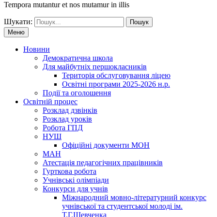
Tempora mutantur et nos mutamur in illis
Шукати:
Меню
Новини
Демократична школа
Для майбутніх першокласників
Територія обслуговування ліцею
Освітні програми 2025-2026 н.р.
Події та оголошення
Освітній процес
Розклад дзвінків
Розклад уроків
Робота ГПД
НУШ
Офіційні документи МОН
МАН
Атестація педагогічних працівників
Гурткова робота
Учнівські олімпіади
Конкурси для учнів
Мiжнародний мовно-літературний конкурс
учнiвської та студентської молодi iм.
Т.Г.Шевченка