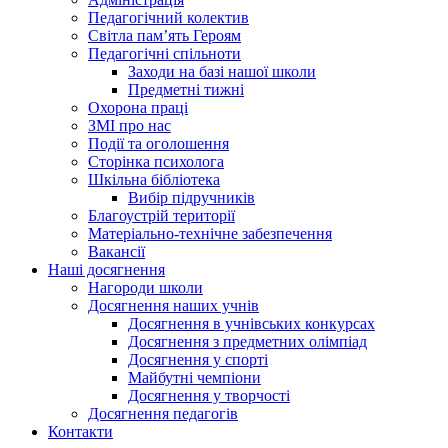
Педагогічний колектив
Світла пам’ять Героям
Педагогічні спільноти
Заходи на базі нашої школи
Предметні тижні
Охорона праці
ЗМІ про нас
Події та оголошення
Сторінка психолога
Шкільна бібліотека
Вибір підручників
Благоустрій території
Матеріально-технічне забезпечення
Вакансії
Наші досягнення
Нагороди школи
Досягнення наших учнів
Досягнення в учнівських конкурсах
Досягнення з предметних олімпіад
Досягнення у спорті
Майбутні чемпіони
Досягнення у творчості
Досягнення педагогів
Контакти