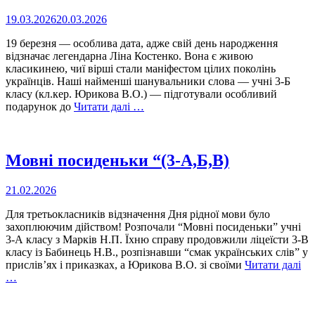
19.03.2026
20.03.2026
19 березня — особлива дата, адже свій день народження
відзначає легендарна Ліна Костенко. Вона є живою
класикинею, чиї вірші стали маніфестом цілих поколінь
українців. Наші найменші шанувальники слова — учні 3-Б
класу (кл.кер. Юрикова В.О.) — підготували особливий
подарунок до
Читати далі …
Мовні посиденьки “(3-А,Б,В)
21.02.2026
Для третьокласників відзначення Дня рідної мови було
захоплюючим дійством! Розпочали “Мовні посиденьки” учні
3-А класу з Марків Н.П. Їхню справу продовжили ліцеїсти 3-В
класу із Бабинець Н.В., розпізнавши “смак українських слів” у
прислів’ях і приказках, а Юрикова В.О. зі своїми
Читати далі
…