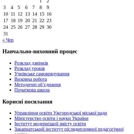
1
2
3
4
5
6
7
8
9
10
11
12
13
14
15
16
17
18
19
20
21
22
23
24
25
26
27
28
29
30
31
« Чер
Навчально-виховний процес
Розклад дзвінків
Розклад уроків
Учнівське самоврядування
Виховна робота
Методичні об’єднання
Початкова школа
Корисні посилання
Управління освіти Ужгородської міської ради
Міністерство освіти і науки України
Інститут модернізації змісту освіти
Закарпатський інститут післядипломної педагогічної