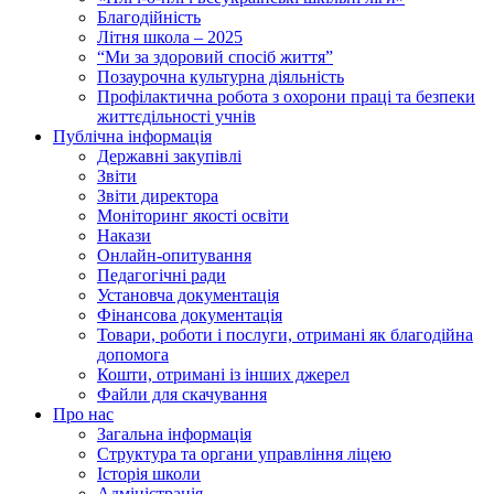
Благодійність
Літня школа – 2025
“Ми за здоровий спосіб життя”
Позаурочна культурна діяльність
Профілактична робота з охорони праці та безпеки
життєдільності учнів
Публічна інформація
Державні закупівлі
Звіти
Звіти директора
Моніторинг якості освіти
Накази
Онлайн-опитування
Педагогічні ради
Установча документація
Фінансова документація
Товари, роботи і послуги, отримані як благодійна
допомога
Кошти, отримані із інших джерел
Файли для скачування
Про нас
Загальна інформація
Структура та органи управління ліцею
Історія школи
Адміністрація