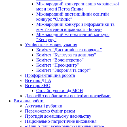
Міжнародний конкурс знавців української
мови імені Петра Яцика
Міжнародний дистанційний освітній
конкурс “Олімпіс”
Міжнародний конкурс з інформатики та
комп’ютерної вправності «Бобер»
Міжнародний математичний конкурс
“Кенгуру”
Учнівське самоврядування
Комітет “Дисципліна та порядок”
Комітет “Культура та дозвілля”
Комітет “Волонтерство”
Комітет “Прес-центр”
Комітет “Здоров’я та спорт”
Профорієнтаційна робота
Все про ДПА
Все про ЗНО
Онлайн уроки від МОН
Для осіб з особливими освітніми потребами
Виховна робота
Актуальні рубрики
Переможемо булінг разом
Протидія домашньому насильству
Національно-патріотичне виховання
«Пліч-о-пліч всеукраїнські шкільні ліги»