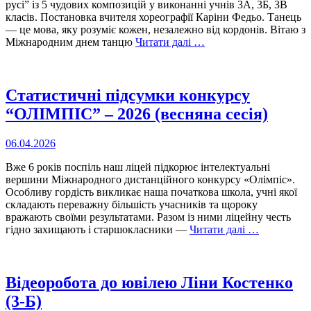
русі” із 5 чудових композицій у виконанні учнів 3А, 3Б, 3В
класів. Постановка вчителя хореографії Каріни Федьо. Танець
— це мова, яку розуміє кожен, незалежно від кордонів. Вітаю з
Міжнародним днем танцю
Читати далі …
Статистичні підсумки конкурсу
“ОЛІМПІС” – 2026 (весняна сесія)
06.04.2026
Вже 6 років поспіль наш ліцей підкорює інтелектуальні
вершини Міжнародного дистанційного конкурсу «Олімпіс».
Особливу гордість викликає наша початкова школа, учні якої
складають переважну більшість учасників та щороку
вражають своїми результатами. Разом із ними ліцейну честь
гідно захищають і старшокласники —
Читати далі …
Відеоробота до ювілею Ліни Костенко
(3-Б)