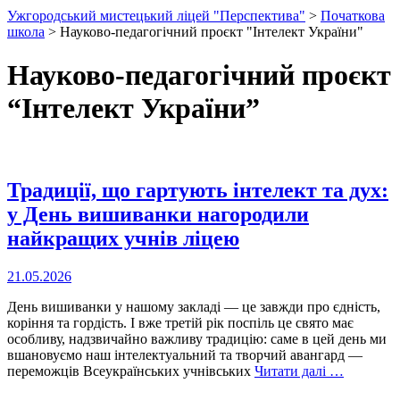
Ужгородський мистецький ліцей "Перспектива"
>
Початкова
школа
>
Науково-педагогічний проєкт "Інтелект України"
Науково-педагогічний проєкт
“Інтелект України”
Традиції, що гартують інтелект та дух:
у День вишиванки нагородили
найкращих учнів ліцею
21.05.2026
День вишиванки у нашому закладі — це завжди про єдність,
коріння та гордість. І вже третій рік поспіль це свято має
особливу, надзвичайно важливу традицію: саме в цей день ми
вшановуємо наш інтелектуальний та творчий авангард —
переможців Всеукраїнських учнівських
Читати далі …