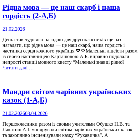
Рідна мова — це наш скарб і наша
гордість (2-А,Б)
21.02.2026
День став чудовою нагодою для другокласників ще раз
нагадати, що рідна мова — це наш скарб, наша гордість і
частинка серця кожного українця 💙💛Маленькі ліцеїсти разом
із своєю наставницею Карташовою А.Б. вправно подолали
непрості станції мовного квесту “Маленькі знавці рідної
Читати далі …
Мандри світом чарівних українських
казок (1-А,Б)
21.02.2026
03.04.2026
Першокласники разом із своїми учителями Обушко Н.В. та
Лакатош А.І. мандрували світом чарівних українських казок
та захопливо інсценізували казку “Рукавичка”. А