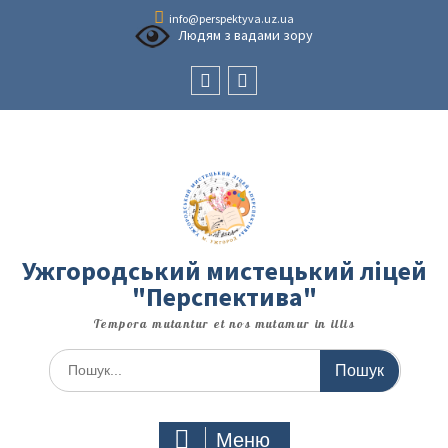
Перейти
info@perspektyva.uz.ua
до
Людям з вадами зору
вмісту
Faceboоk
Youtube
Ужгородський мистецький ліцей
"Перспектива"
Tempora mutantur et nos mutamur in illis
Шукати:
Меню